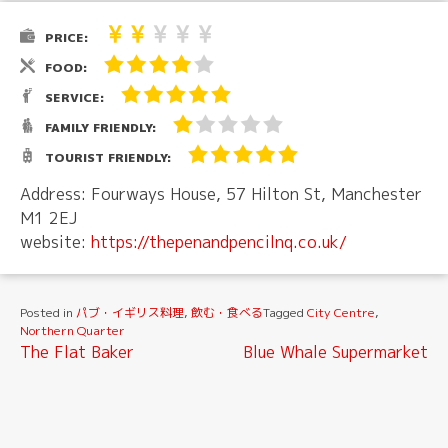
PRICE:
FOOD:
SERVICE:
FAMILY FRIENDLY:
TOURIST FRIENDLY:
Address: Fourways House, 57 Hilton St, Manchester
M1 2EJ
website:
https://thepenandpencilnq.co.uk/
Posted in
パブ・イギリス料理
,
飲む・食べる
Tagged
City Centre
,
Northern Quarter
投
The Flat Baker
Blue Whale Supermarket
稿
ナ