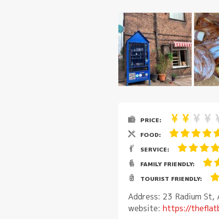
PRICE:
FOOD:
SERVICE:
FAMILY FRIENDLY:
TOURIST FRIENDLY:
Address: 23 Radium St,
website:
https://theflat