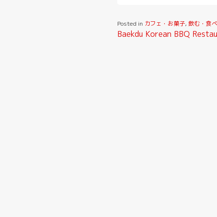
Posted in
カフェ・お菓子
,
飲む・食
投
Baekdu Korean BBQ Restau
稿
ナ
ビ
ゲ
ー
シ
ョ
ン