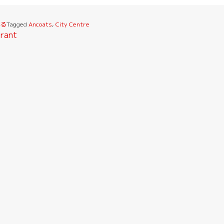
べる
Tagged
Ancoats
,
City Centre
rant