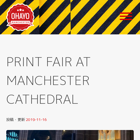
Skip
to
content
PRINT FAIR AT
MANCHESTER
CATHEDRAL
投稿・更新
2019-11-16