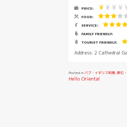
PRICE:
FOOD:
SERVICE:
FAMILY FRIENDLY:
TOURIST FRIENDLY:
Address: 2 Cathedral 
Posted in
パブ・イギリス料理
,
飲む
投
Hello Oriental
稿
ナ
ビ
ゲ