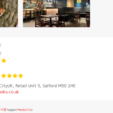
CityUK, Retail Unit 5, Salford M50 2HE
hoku.co.uk
食べる
Tagged
Media City