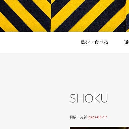
Skip
to
content
Homepage
飲む・食べる
遊
SHOKU
投稿・更新
2020-03-17