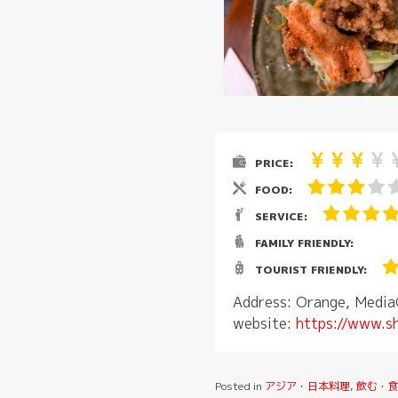
PRICE:
FOOD:
SERVICE:
FAMILY FRIENDLY:
TOURIST FRIENDLY:
Address: Orange, Media
website:
https://www.s
Posted in
アジア・日本料理
,
飲む・