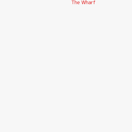
投
The Wharf
稿
ナ
ビ
ゲ
ー
シ
ョ
ン