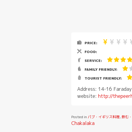
PRICE:
FOOD:
SERVICE:
FAMILY FRIENDLY:
TOURIST FRIENDLY:
Address: 14-16 Faraday
website:
http://thepeer
Posted in
パブ・イギリス料理
,
飲む
投
Chakalaka