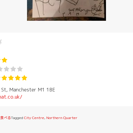
 St, Manchester M1 1BE
hat.co.uk/
・食べる
Tagged
City Centre
,
Northern Quarter